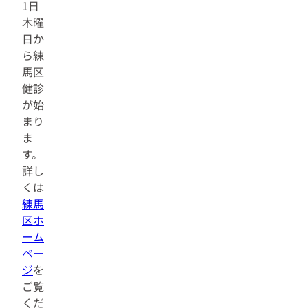
1日
木曜
日か
ら練
馬区
健診
が始
まり
ま
す。
詳し
くは
練馬
区ホ
ーム
ペー
ジ
を
ご覧
くだ