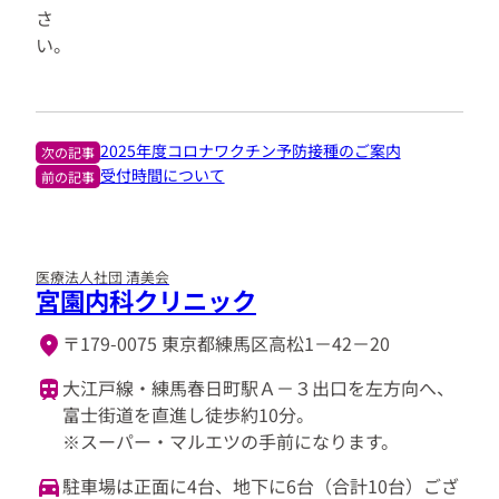
さ
い。
2025年度コロナワクチン予防接種のご案内
次の記事
受付時間について
前の記事
医療法人社団 清美会
宮園内科クリニック
〒179-0075 東京都練馬区高松1－42－20
大江戸線・練馬春日町駅Ａ－３出口を左方向へ、
富士街道を直進し徒歩約10分。
※スーパー・マルエツの手前になります。
駐車場は正面に4台、地下に6台（合計10台）ござ