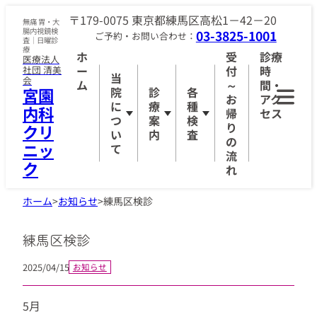
〒179-0075 東京都練馬区高松1－42－20
無痛 胃・大
腸内視鏡検
03-3825-1001
ご予約・お問い合わせ：
査｜日曜診
療
ホ
受
診療
医療法人
ー
付
時
社団 清美
当
会
ム
～
間・
宮園
院
診
各
お
アク
に
療
種
内科
帰
セス
つ
案
検
り
クリ
い
内
査
の
ニッ
て
流
ク
れ
ホーム
>
お知らせ
>
練馬区検診
練馬区検診
2025/04/15
お知らせ
5月