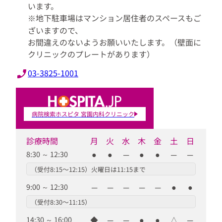
います。
※地下駐車場はマンション居住者のスペースもご
ざいますので、
お間違えのないようお願いいたします。（壁面に
クリニックのプレートがあります）
03-3825-1001
病院検索ホスピタ 宮園内科クリニック
診療時間
月
火
水
木
金
土
日
●
●
─
●
●
─
─
8:30
～
12:30
（受付8:15〜12:15）火曜日は11:15まで
─
─
─
─
─
●
●
9:00
～
12:30
（受付8:30〜11:15）
◆
─
─
●
●
△
─
14:30
～
16:00